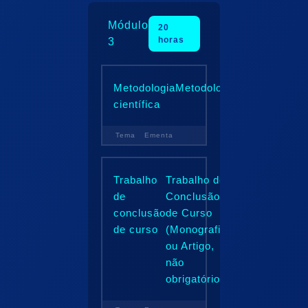
Módulo
20
horas
3
Metodologia
Metodologia
científica
Tema
Ementa
Trabalho
Trabalho de
de
Conclusão
conclusão
de Curso
de curso
(Monografia
ou Artigo,
não
obrigatórios)