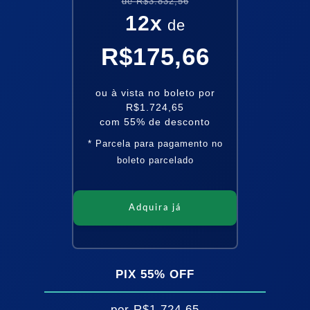
de
R$3.832,56
12
x
de
R$175,66
ou à vista no boleto por
R$1.724,65
com
55
% de desconto
* Parcela para pagamento no
boleto parcelado
Adquira já
PIX
55
% OFF
por
R$1.724,65