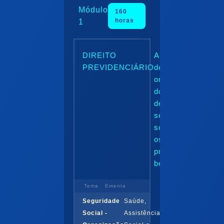
Módulo
160
horas
1
DIREITO
Abordagem
PREVIDENCIÁRIO
desde a
organização
do sistema
de
seguridade
social até
os
principais
benefícios.
Tema
Ementa
Seguridade
Saúde,
Social -
Assistência