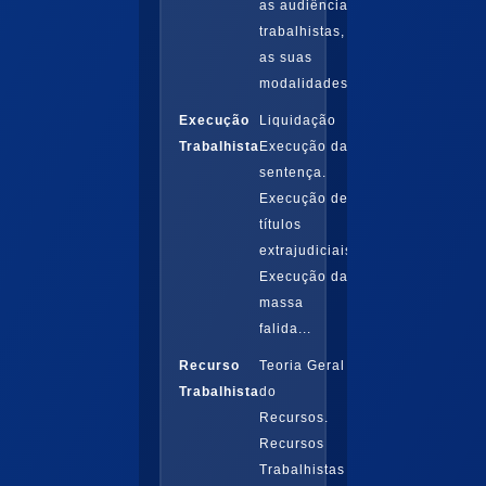
as audiências
trabalhistas,
as suas
modalidades...
Execução
Liquidação
Trabalhista
Execução da
sentença.
Execução de
títulos
extrajudiciais.
Execução da
massa
falida...
Recurso
Teoria Geral
Trabalhista
do
Recursos.
Recursos
Trabalhistas