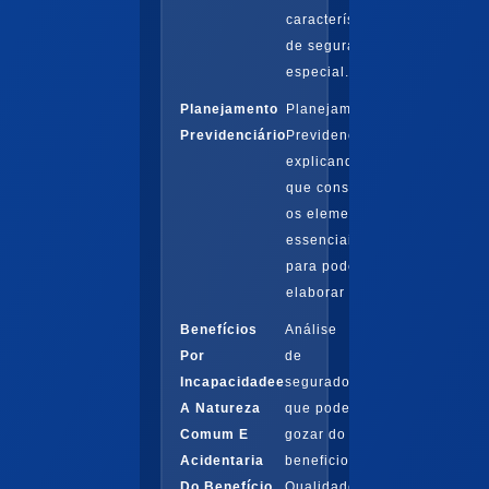
características
de segurado
especial...
Planejamento
Planejamento
Previdenciário
Previdenciário
explicando no
que consiste e
os elementos
essenciais
para poder
elaborar
Benefícios
Análise
Por
de
Incapacidadee
segurado
A Natureza
que pode
Comum E
gozar do
Acidentaria
beneficio.
Do Benefício
Qualidade