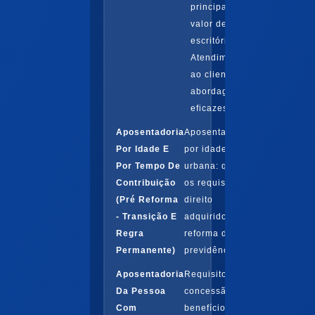
principal
valor de um
escritório.
Atendimento
ao cliente e
abordagens
eficazes...
Aposentadoria
Aposentadoria
Por Idade E
por idade
Por Tempo De
urbana: quais
Contribuição
os requisitos,
(Pré Reforma
direito
- Transição E
adquirido,
Regra
reforma da
Permanente)
previdência...
Aposentadoria
Requisitos de
Da Pessoa
concessão do
Com
benefício, as