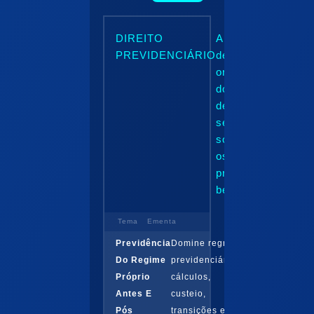
DIREITO
Abordagem
PREVIDENCIÁRIO
desde a
organização
do sistema
de
seguridade
social até
os
principais
benefícios...
Tema
Ementa
Previdência
Domine regras
Do Regime
previdenciárias:
Próprio
cálculos,
Antes E
custeio,
Pós
transições e