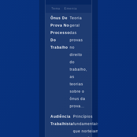
Tema
Ementa
Ônus De
Teoria
Prova No
geral
Processo
das
Do
provas
Trabalho
no
direito
do
trabalho,
as
teorias
sobre o
ônus da
prova...
Audiência
Princípios
Trabalhista
fundamentais
que norteiam