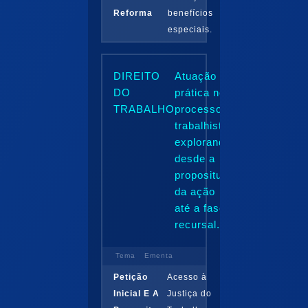
Reforma
benefícios
especiais.
DIREITO
Atuação
DO
prática no
TRABALHO
processo
trabalhista,
explorando
desde a
propositura
da ação
até a fase
recursal.
Tema
Ementa
Petição
Acesso à
Inicial E A
Justiça do