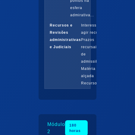
pontos na
esfera
admirativa...
Recursos e
Interesse de
Revisões
agir recursal
administrativas
Prazos
e Judiciais
recursais Juízo
de
admissibilidade
Matéria de
alçada
Recurso...
Módulo
180
horas
2