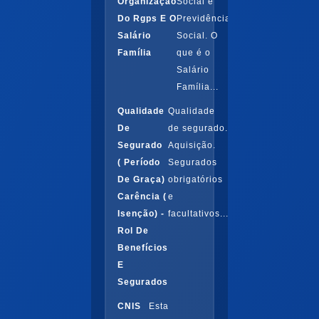
Organização
Social e
Do Rgps E O
Previdência
Salário
Social. O
Família
que é o
Salário
Família...
Qualidade
Qualidade
De
de segurado.
Segurado
Aquisição.
( Período
Segurados
De Graça)
obrigatórios
Carência (
e
Isenção) -
facultativos...
Rol De
Benefícios
E
Segurados
CNIS
Esta