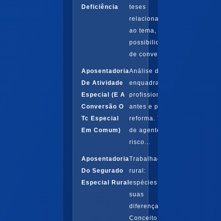
Deficiência
teses
relacionadas
ao tema, as
possibilidades
de conversão
Aposentadoria
Análise de
De Atividade
enquadramento
Especial (E A
profissional
Conversão O
antes e pós
Tc Especial
reforma. Tipos
Em Comum)
de agente de
risco...
Aposentadoria
Trabalhador
Do Segurado
rural:
Especial Rural
espécies e
suas
diferenças.
Conceito e