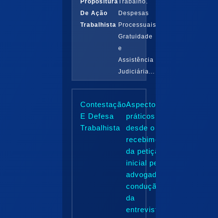
Propositura
Trabalho.
De Ação
Despesas
Trabalhista
Processuais.
Gratuidade
e
Assistência
Judiciária...
Contestação
Aspectos
E Defesa
práticos
Trabalhista
desde o
recebimento
da petição
inicial pelo
advogado, a
condução
da
entrevista...