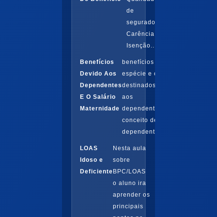
de
segurado.
Carência.
Isenção...
Benefícios
benefícios em
Devido Aos
espécie e os
Dependentes
destinados
E O Salário
aos
Maternidade
dependentes,
conceito de
dependentes...
LOAS
Nesta aula
Idoso e
sobre
Deficiente
BPC/LOAS
o aluno ira
aprender os
principais