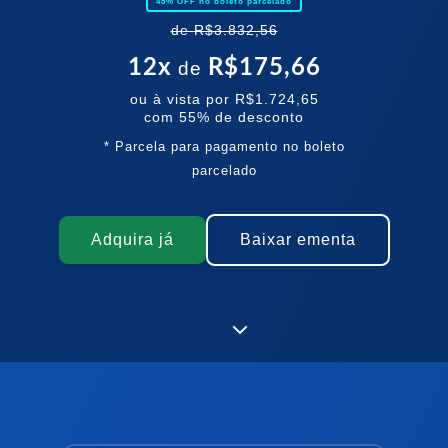
45
% OFF no boleto parcelado
de
R$3.832,56
12
x
R$175,66
de
ou à vista por
R$1.724,65
com
55
% de desconto
* Parcela para pagamento no boleto
parcelado
Adquira já
Baixar ementa