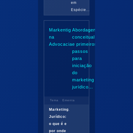
em
Espécie...
Markentig
Abordagem
na
conceitual
Advocacia
e primeiros
passos
para
iniciação
do
marketing
jurídico...
Tema
Ementa
Marketing
.
Jurídico:
o que é e
por onde