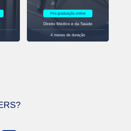
Pós-graduação online
l
Direito Médico e da Saúde
D
4 meses
de duração
CERS?