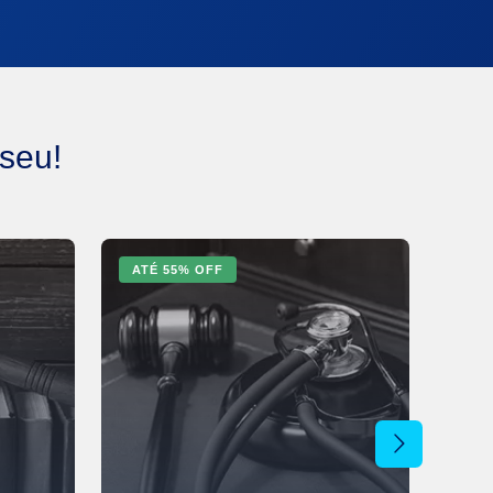
 seu!
ATÉ
55
% OFF
AT