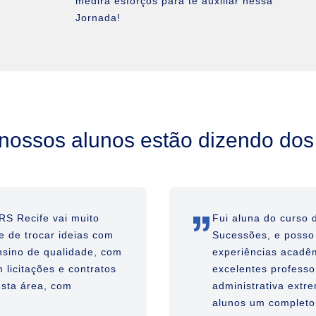
medirá esforços para te auxiliar nessa
Jornada!
nossos alunos estão dizendo dos
”
RS Recife vai muito
Fui aluna do curso 
e de trocar ideias com
Sucessões, e posso
nsino de qualidade, com
experiências acadêm
 licitações e contratos
excelentes professo
sta área, com
administrativa extr
alunos um completo 