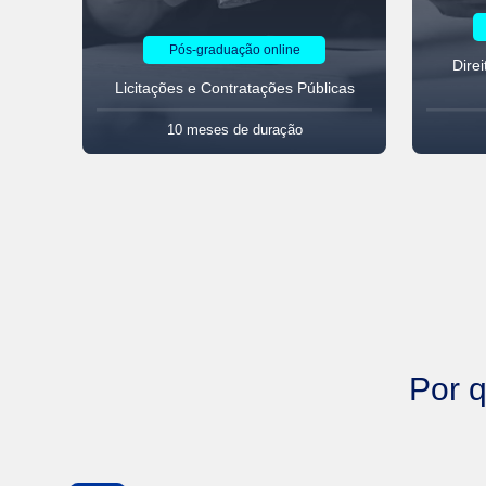
Pós-graduação online
Direi
Licitações e Contratações Públicas
10 meses
de duração
Por 