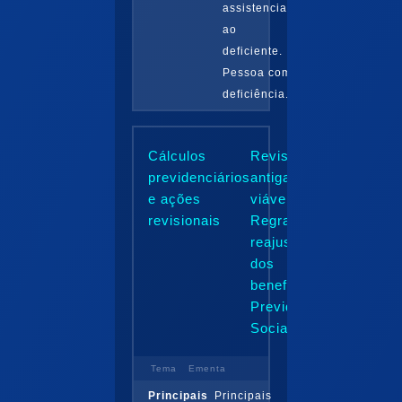
assistencial
ao
deficiente.
Pessoa com
deficiência...
Cálculos
Revisionais
previdenciários
antigas ainda
e ações
viáveis.
revisionais
Regras de
reajustamento
dos
benefícios da
Previdência
Social...
Tema
Ementa
Principais
Principais