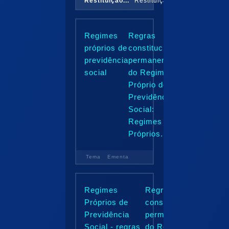
Restituição...
Restituição...
Regimes
Regras
próprios de
constitucionais
previdência
permanentes
social
do Regime
Próprio de
Previdência
Social:
Regimes
Próprios...
Tema
Ementa
Regimes
Regras
Próprios de
constitucionais
Previdência
permanentes
Social - regras
do Regime