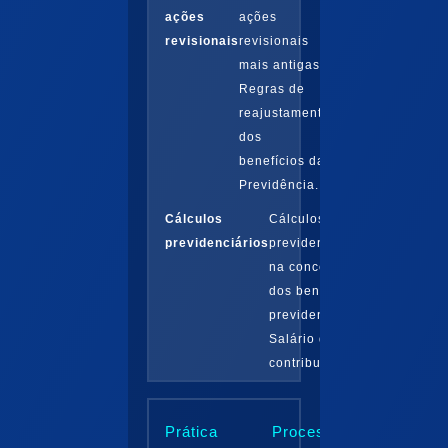
ações
ações
revisionais
revisionais
mais antigas:
Regras de
reajustamento
dos
benefícios da
Previdência...
Cálculos
Cálculos
previdenciários
previdenciários
na concessão
dos benefícios
previdenciários.
Salário de
contribuição...
Prática
Processo