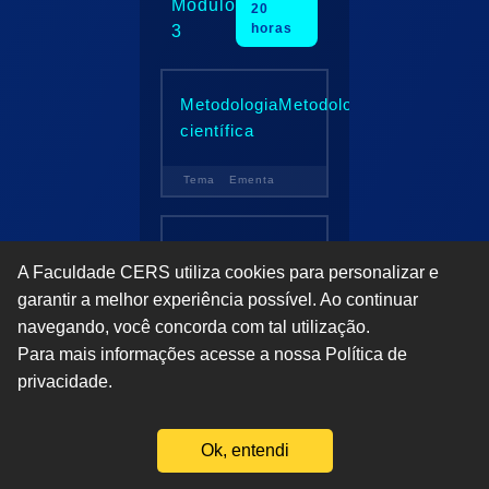
Módulo
20
horas
3
Metodologia
Metodologia
científica
Tema
Ementa
Trabalho
Trabalho de
A Faculdade CERS utiliza cookies para personalizar e
de
Conclusão
garantir a melhor experiência possível. Ao continuar
conclusão
de Curso
navegando, você concorda com tal utilização.
de curso
(Monografia
Para mais informações acesse a nossa
Política de
ou Artigo,
privacidade
.
não
obrigatórios)
Fale com um Consultor
Ok, entendi
Tema
Ementa