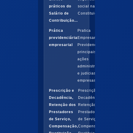
práticos do
social na
Salário de
Constituição...
Contribuição...
Prática
Pratica
previdenciária
Empresaria
empresarial
Previdenciária:
principais
ações
administrativas
e judicias das
empresas
Prescrição e
Prescrição e
Decadência,
Decadência,
Retenção dos
Retenção dos
Prestadores
Prestadores
de Serviço,
de Serviço,
Compensação,
Compensação,