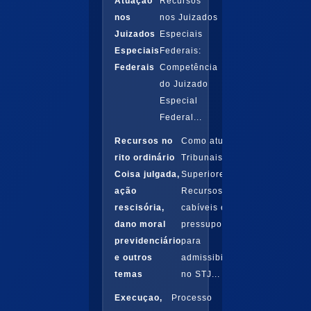
Atuação
Recursos
nos
nos Juizados
Juizados
Especiais
Especiais
Federais:
Federais
Competência
do Juizado
Especial
Federal...
Recursos no
Como atuar nos
rito ordinário
Tribunais
Coisa julgada,
Superiores.
ação
Recursos
rescisória,
cabíveis e
dano moral
pressupostos
previdenciário
para
e outros
admissibilidade
temas
no STJ...
Execuçao,
Processo