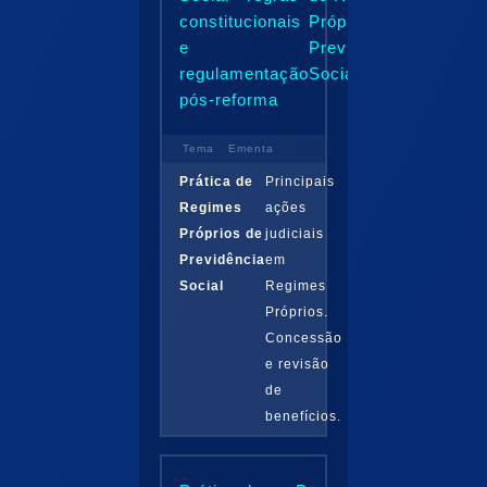
constitucionais
Próprio de
e
Previdência
regulamentação
Social...
pós-reforma
Tema
Ementa
Prática de
Principais
Regimes
ações
Próprios de
judiciais
Previdência
em
Social
Regimes
Próprios.
Concessão
e revisão
de
benefícios.