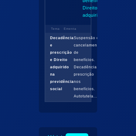
benefícios.
Direito
adquirido...
Tema
Ementa
Decadência
Suspensão e
e
cancelamento
prescrição
de
e Direito
benefícios.
adquirido
Decadência e
na
prescrição
previdência
nos
social
benefícios.
Autotutela...