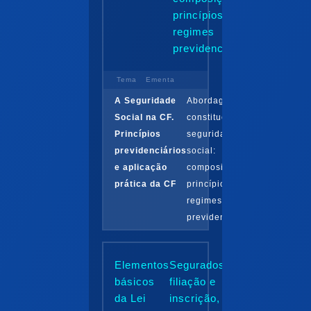
princípios me
regimes
previdenciários...
Tema
Ementa
A Seguridade
Abordagem
Social na CF.
constitucional da
Princípios
seguridade
previdenciários
social:
e aplicação
composição,
prática da CF
princípios e
regimes
previdenciários...
Elementos
Segurados,
básicos
filiação e
da Lei
inscrição,