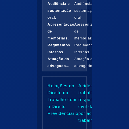
Audiência e
Audiência e
sustentação
sustentação
oral.
oral.
Apresentação
Apresentação
de
de
memoriais.
memoriais.
Regimentos
Regimentos
Internos.
Internos.
Atuação do
Atuação do
advogado...
advogado...
Relações do
Acidente do
Direito do
trabalho e
Trabalho com
responsabilidade
o Direito
civil da empresa
Previdenciário
por acidente de
trabalho...