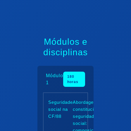
Módulos e
disciplinas
Módulo
180
horas
1
Seguridade
Abordagem
social na
constitucional da
CF/88
seguridade
social:
composição,