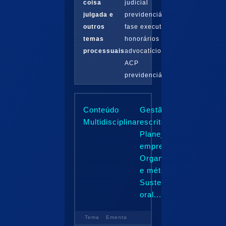
coisa
judicial
julgada e
previdenciário:
outros
fase executória,
temas
honorários
processuais
advocatícios,
ACP
previdenciária...
Conteúdo
Gestão de
Multidisciplinar
escritórios.
Planejamento
empresarial.
Organização
e método.
Sustentação
oral...
Tema
Ementa