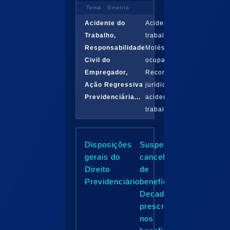
Tema
Ementa
Acidente do
Acidente de
Trabalho,
trabalho:
Responsabilidade
Moléstias
Civil do
ocupacionais.
Empregador,
Reconhecimento
Ação Regressiva
jurídico do
Previdenciária...
acidente de
trabalho. CAT..
Disposições
Suspensão e
gerais do
cancelamento
Direito
de
Previdenciário
benefícios.
Decadência e
prescrição
nos