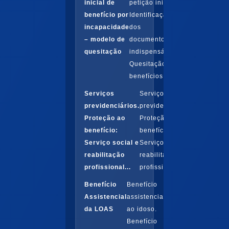
inicial de
petição inicial.
benefício por
Identificação
incapacidade
dos
– modelo de
documentos
quesitação
indispensáveis.
Quesitação em
benefícios
Serviços
Serviços
previdenciários.
previdenciários.
Proteção ao
Proteção ao
benefício:
benefício:
Serviço social e
Serviço social e
reabilitação
reabilitação
profissional...
profissional...
Benefício
Benefício
Assistencial
assistencial
da LOAS
ao idoso.
Benefício