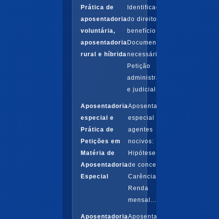
Prática de
Identificação
aposentadoria
do direito ao
voluntária,
benefício.
aposentadoria
Documentos
rural e híbrida
necessários.
Petição
administrativa
e judicial...
Aposentadoria
Aposentadoria
especial e
especial por
Prática de
agentes
Petições em
nocivos:
Matéria de
Hipótese legal
Aposentadoria
de concessão.
Especial
Carência.
Renda
mensal...
Aposentadoria
Aposentadoria