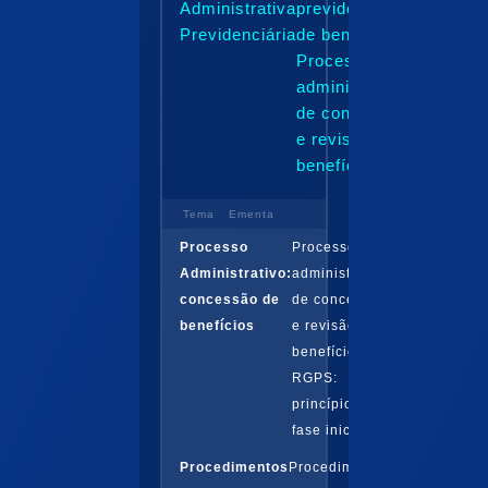
Administrativa
previdenciário
Previdenciária
de benefícios:
Processo
administrativo
de concessão
e revisão de
benefícios
Tema
Ementa
Processo
Processo
Administrativo:
administrativo
concessão de
de concessão
benefícios
e revisão de
benefícios do
RGPS:
princípios,
fase inicial...
Procedimentos
Procedimentos