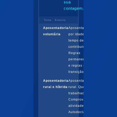
sua
contagem..
Tema
Ementa
Aposentadoria
Aposentadoria
voluntária
por idade e
tempo de
contribuição.
Regras
permanentes
e regras de
transição...
Aposentadoria
Aposentadoria
rural e híbrida
rural. Quem é o
trabalhador rural.
Comprovação da
atividade.
Autodeclaração...