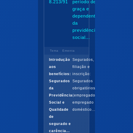
8.213/91
período de
graça e
dependentes
da
previdência
social...
Tema
Ementa
Introdução
Segurados,
aos
filiação e
benefícios:
inscrição:
Segurados
Segurados
da
obrigatórios
Previdência
(empregado,
Social e
empregado
Qualidade
doméstico...
de
segurado e
carência...