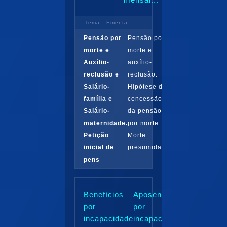
Tema
Ementa
Pensão por
Pensão por
morte e
morte e
Auxílio-
auxílio-
reclusão e
reclusão:
Salário-
Hipótese de
família e
concessão
Salário-
da pensão
maternidade.
por morte.
Petição
Morte
inicial de
presumida...
pens
Benefícios
Aposentadoria
por
por
incapacidade
incapacidade