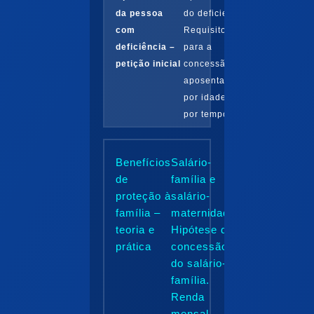
da pessoa
do deficiente:
com
Requisitos
deficiência –
para a
petição inicial
concessão da
aposentadoria
por idade e
por tempo...
Benefícios
Salário-
de
família e
proteção à
salário-
família –
maternidade:
teoria e
Hipótese de
prática
concessão
do salário-
família.
Renda
mensal...