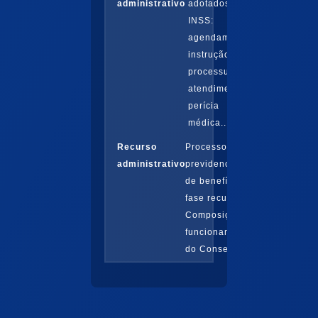
administrativo
adotados pelo
INSS:
agendamentos,
instrução
processual,
atendimento,
perícia
médica...
Recurso
Processo
administrativo
previdenciário
de benefícios:
fase recursal.
Composição e
funcionamento
do Conselho...