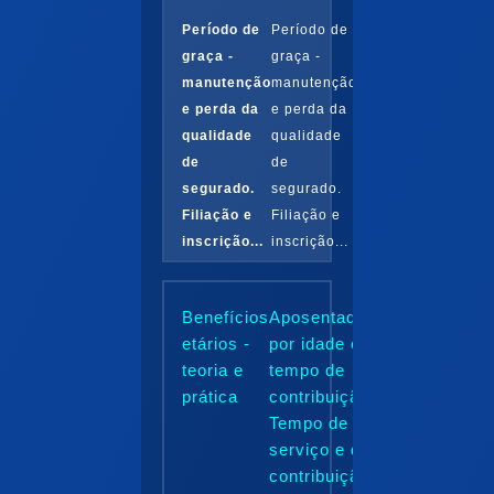
Período de
Período de
graça -
graça -
manutenção
manutenção
e perda da
e perda da
qualidade
qualidade
de
de
segurado.
segurado.
Filiação e
Filiação e
inscrição...
inscrição...
Benefícios
Aposentadoria
etários -
por idade e
teoria e
tempo de
prática
contribuição.
Tempo de
serviço e de
contribuição e