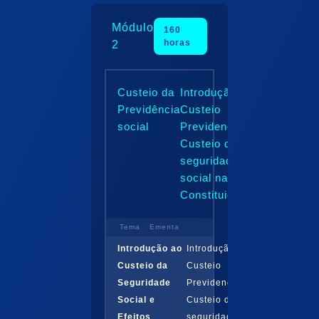
Módulo
160
horas
2
Custeio da
Introdução ao
Previdência
Custeio
social
Previdenciário:
Custeio da
seguridade
social na
Constituição...
Tema
Ementa
Introdução ao
Introdução ao
Custeio da
Custeio
Seguridade
Previdenciário:
Social e
Custeio da
Efeitos
seguridade