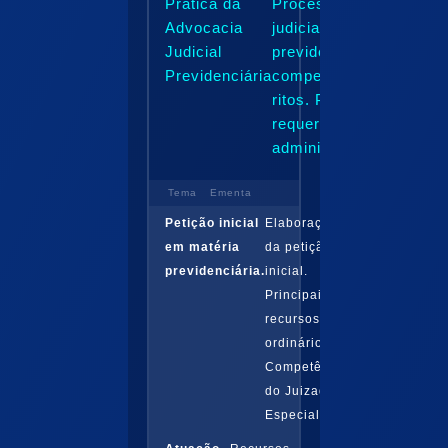
Prática da
Processo
Advocacia
judicial
Judicial
previdenciário:
Previdenciária
competência e
ritos. Prévio
requerimento
administrativo...
Tema
Ementa
Petição inicial
Elaboração
em matéria
da petição
previdenciária.
inicial.
Principais
recursos
ordinários.
Competência
do Juizado
Especial...