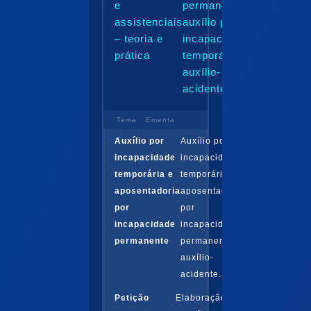
e
permanente,
assistenciais
auxílio por
– teoria e
incapacidade
prática
temporária e
auxílio-
acidente...
Tema
Ementa
Auxílio por
Auxílio por
incapacidade
incapacidade
temporária e
temporária e
aposentadoria
aposentadoria
por
por
incapacidade
incapacidade
permanente
permanente e
auxílio-
acidente..
Petição
Elaboração de